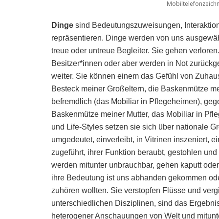
Mobiltelefonzeich
Dinge
sind Bedeutungszuweisungen, Interaktione
repräsentieren. Dinge werden von uns ausgewähl
treue oder untreue Begleiter. Sie gehen verloren. 
Besitzer*innen oder aber werden in Not zurückg
weiter. Sie können einem das Gefühl von Zuhau
Besteck meiner Großeltern, die Baskenmütze mei
befremdlich (das Mobiliar in Pflegeheimen), geg
Baskenmütze meiner Mutter, das Mobiliar in Pfl
und Life-Styles setzen sie sich über nationale
umgedeutet, einverleibt, in Vitrinen inszeniert,
zugeführt, ihrer Funktion beraubt, gestohlen u
werden mitunter unbrauchbar, gehen kaputt oder 
ihre Bedeutung ist uns abhanden gekommen oder 
zuhören wollten. Sie verstopfen Flüsse und verg
unterschiedlichen Disziplinen, sind das Ergebnis
heterogener Anschauungen von Welt und mitunt