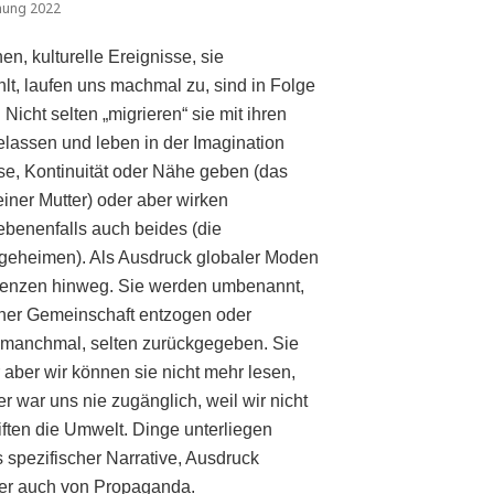
nung 2022
n, kulturelle Ereignisse, sie
t, laufen uns machmal zu, sind in Folge
Nicht selten „migrieren“ sie mit ihren
elassen und leben in der Imagination
se, Kontinuität oder Nähe geben (das
ner Mutter) oder aber wirken
ebenenfalls auch beides (die
egeheimen). Als Ausdruck globaler Moden
 Grenzen hinweg. Sie werden umbenannt,
 einer Gemeinschaft entzogen oder
nd manchmal, selten zurückgegeben. Sie
aber wir können sie nicht mehr lesen,
war uns nie zugänglich, weil wir nicht
iften die Umwelt. Dinge unterliegen
 spezifischer Narrative, Ausdruck
er auch von Propaganda.