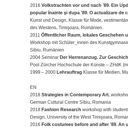
2016
Volkstrachten vor und nach ’89. Ein 
popular înainte şi dupa ’89. O actualizare de 
Kunst und Design, Klasse für Mode, vestimentäre
des Westens, Timişoara, Rumänien.
2011
Öffentlicher Raum, lokales Geschehen u
Workshop mit Schüler_innen des Kunstgymnasiu
Sibiu, Rumänien
2004 Seminar
Der Herrenanzug. Zur Geschicht
Pool Zürcher Hochschule der Künste – ZHdK (mi
1999 – 2000
Lehrauftrag
Klasse für Medien, Mu
EN
2018
Strategies in Contemporary Art
, worksho
German Cultural Centre Sibiu, Romania
2018
Fashion Research
workshop with students
Design, University of the West Timişoara, Roman
2016
Folk costumes before and after ’89. An 