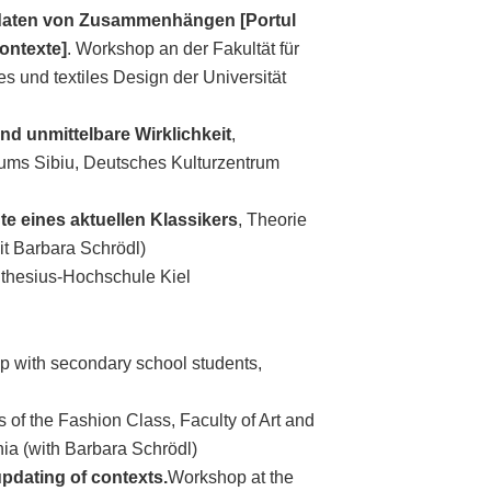
Updaten von Zusammenhängen [Portul
contexte]
. Workshop an der Fakultät für
s und textiles Design der Universität
nd unmittelbare Wirklichkeit
,
ms Sibiu, Deutsches Kulturzentrum
e eines aktuellen Klassikers
, Theorie
t Barbara Schrödl)
thesius-Hochschule Kiel
p with secondary school students,
 of the Fashion Class, Faculty of Art and
ia (with Barbara Schrödl)
updating of contexts.
Workshop at the